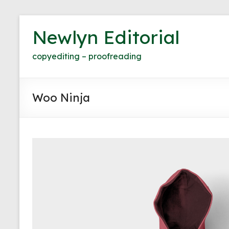
Skip
to
Newlyn Editorial
content
copyediting – proofreading
Woo Ninja