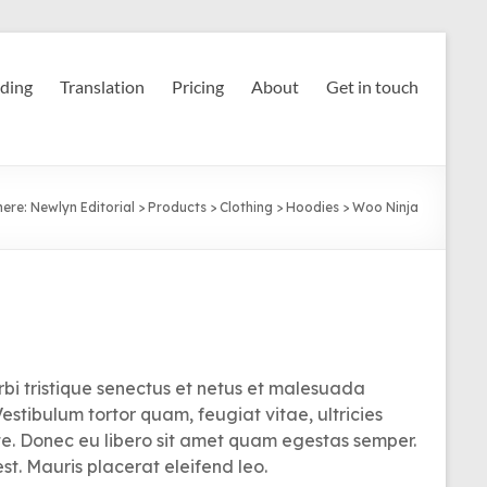
ding
Translation
Pricing
About
Get in touch
here:
Newlyn Editorial
>
Products
>
Clothing
>
Hoodies
>
Woo Ninja
bi tristique senectus et netus et malesuada
estibulum tortor quam, feugiat vitae, ultricies
te. Donec eu libero sit amet quam egestas semper.
est. Mauris placerat eleifend leo.