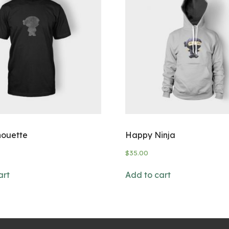
houette
Happy Ninja
$
35.00
art
Add to cart