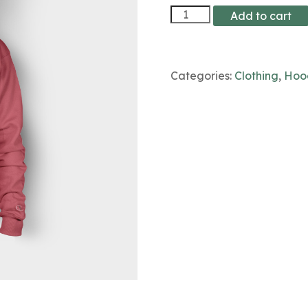
Woo
Add to cart
Ninja
quantity
Categories:
Clothing
,
Hoo